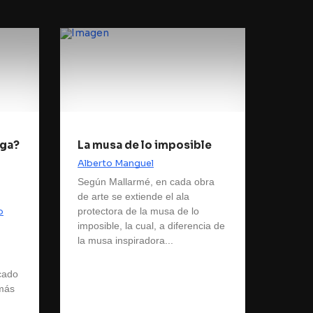
aga?
La musa de lo imposible
Alberto Manguel
Según Mallarmé, en cada obra
de arte se extiende el ala
o
protectora de la musa de lo
imposible, la cual, a diferencia de
la musa inspiradora...
cado
 más