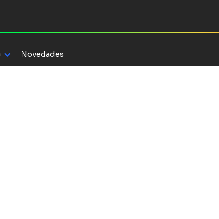
a
Novedades
rquitecto de