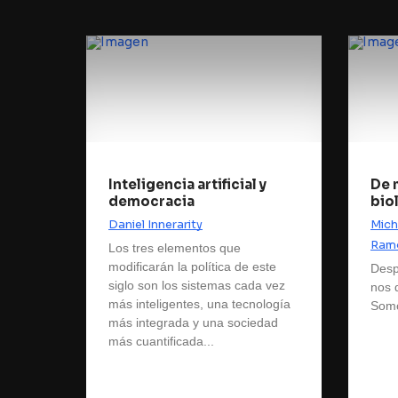
Inteligencia artificial y
De 
democracia
bio
Daniel Innerarity
Mich
Ramó
Los tres elementos que
modificarán la política de este
Desp
siglo son los sistemas cada vez
nos 
más inteligentes, una tecnología
Somo
más integrada y una sociedad
más cuantificada...