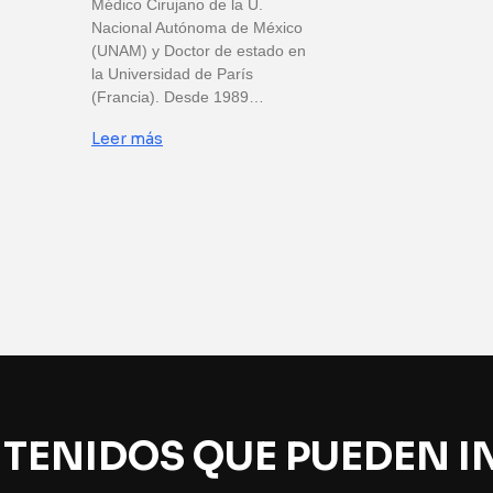
Médico Cirujano de la U.
Nacional Autónoma de México
(UNAM) y Doctor de estado en
la Universidad de París
(Francia). Desde 1989…
Leer más
TENIDOS QUE PUEDEN I