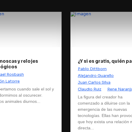
moscas y relojes
¿Y si es gratis, quién p
lógicos
Pablo Dittborn
ael Rosbash
Alejandro Guarello
n Latorre
Juan Carlos Silva
ertamos cuando sale el sol y
Claudio Ruiz
Rene Naranj
dormimos al oscurecer.
La figura del creador ha
s animales diurnos...
comenzado a diluirse con la
emergencia de las nuevas
tecnologías. Ellas han provo
que hoy exista una relación
directa...