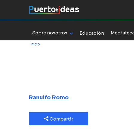
Sobre nosotros
Mediatec
Educación
Inicio
/
El cerebro, arquitecto de realidades
El cerebro, a
realidades
Ranulfo Romo
Compartir