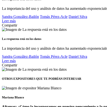
La importancia del uso y análisis de datos ha aumentado exponencialm
Sandra González-Bailón
Tomás Pérez-Acle
Daniel Silva
Leer más
Compartir
La respuesta está en los datos
La importancia del uso y análisis de datos ha aumentado exponencialm
Sandra González-Bailón
Tomás Pérez-Acle
Daniel Silva
Leer más
Compartir
OTROS EXPOSITORES
QUE TE PODRÍAN INTERESAR
Mariana Blanco
Altamar: ¿Cómo la incorporamos en nuestro pensamiento y la p