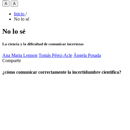
A
A
Inicio
/
No lo sé
No lo sé
La ciencia y la dificultad de comunicar incertezas
Ana Maria Lennon
Tomás Pérez-Acle
Ángela Posada
Compartir
¿cómo comunicar correctamente la incertidumbre científica?