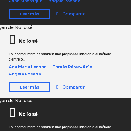
Joan Massagué
Ángela Posada
Leer más
Compartir
No lo sé
La incertidumbre es también una propiedad inherente al método
científico...
Ana Maria Lennon
Tomás Pérez-Acle
Ángela Posada
Leer más
Compartir
No lo sé
La incertidumbre es también una propiedad inherente al método