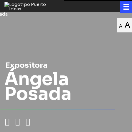
A
A
Expositora
Ángela
Posada