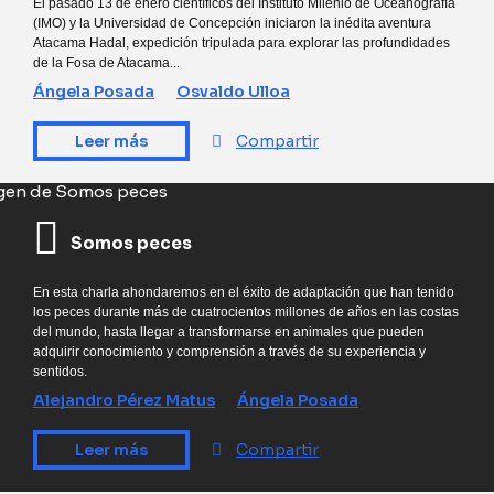
El pasado 13 de enero científicos del Instituto Milenio de Oceanografía
(IMO) y la Universidad de Concepción iniciaron la inédita aventura
Atacama Hadal, expedición tripulada para explorar las profundidades
de la Fosa de Atacama...
Ángela Posada
Osvaldo Ulloa
Leer más
Compartir
Somos peces
En esta charla ahondaremos en el éxito de adaptación que han tenido
los peces durante más de cuatrocientos millones de años en las costas
del mundo, hasta llegar a transformarse en animales que pueden
adquirir conocimiento y comprensión a través de su experiencia y
sentidos.
Alejandro Pérez Matus
Ángela Posada
Leer más
Compartir