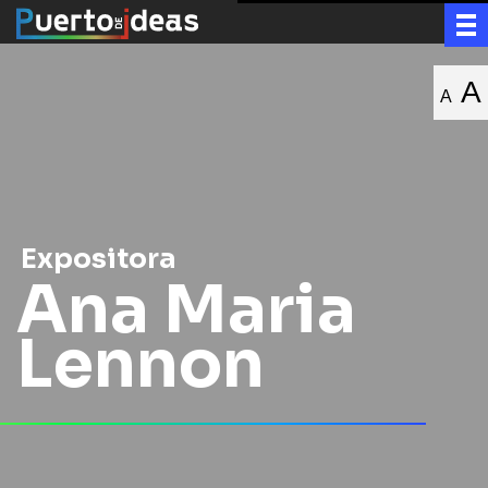
A
A
Expositora
Ana Maria
Lennon