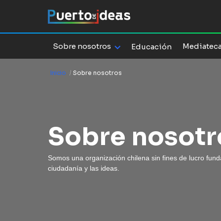
Sobre nosotros
Mediatec
Educación
Inicio
/
Sobre nosotros
Sobre nosotr
Somos una organización chilena sin fines de lucro fund
ciudadanía y las ideas.