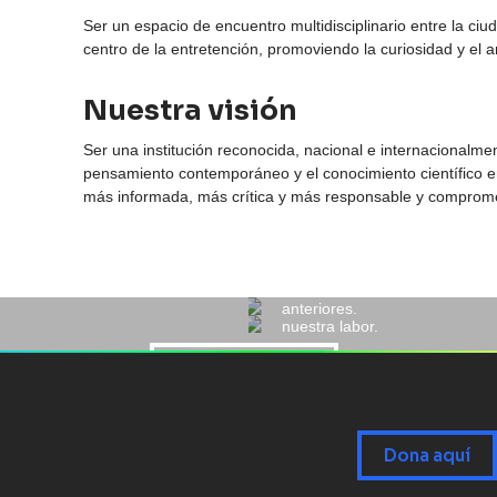
Ser un espacio de encuentro multidisciplinario entre la ciu
centro de la entretención, promoviendo la curiosidad y el 
Nuestra visión
Ser una institución reconocida, nacional e internacionalme
pensamiento contemporáneo y el conocimiento científico e
más informada, más crítica y más responsable y comprometi
FESTIVALES
ALIANZAS
¡Revive acá nuestros grandes
, podcasts y
ión y conoce
En esta sección podrás conocer
los hitos y contenidos de todos
hemos
nacionales e internacionales 
anteriores.
EQUIPO
nuestra labor.
CONÓCENOS
FESTIVALES
DESCUBRIR
Dona aquí