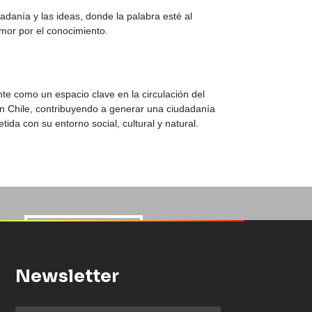
dadanía y las ideas, donde la palabra esté al
amor por el conocimiento.
nte como un espacio clave en la circulación del
n Chile, contribuyendo a generar una ciudadanía
da con su entorno social, cultural y natural.
 momentos! Encontrarás
 las distintas alianzas
 nuestros festivales
que hacen posible
CONSEJO ASESOR
CONÓCENOS
Newsletter