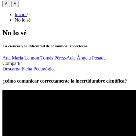
A
A
Inicio
/
No lo sé
No lo sé
La ciencia y la dificultad de comunicar incertezas
Ana Maria Lennon
Tomás Pérez-Acle
Ángela Posada
Compartir
Descarga Ficha Pedagógica
¿cómo comunicar correctamente la incertidumbre científica?