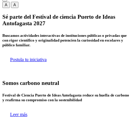
A
A
Sé parte del Festival de ciencia Puerto de Ideas
Antofagasta 2027
Buscamos actividades interactivas de instituciones públicas o privadas que
con rigor científico y originalidad potencien la curiosidad en escolares y
público familiar.
Postula tu iniciativa
Somos carbono neutral
Festival de Ciencia Puerto de Ideas Antofagasta reduce su huella de carbono
y reafirma su compromiso con la sostenibilidad
Leer más