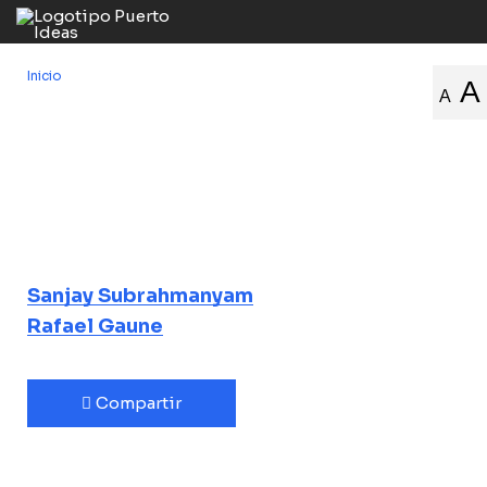
Inicio
/
Las exploraciones de la historia
A
A
Las
exploraciones
de la historia
Viajes, lugares, vidas
Sanjay Subrahmanyam
Rafael Gaune
Compartir