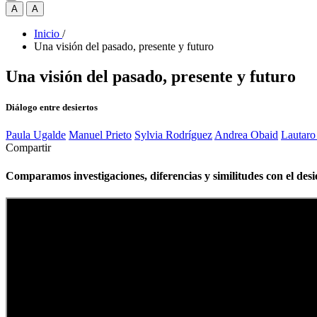
A
A
Inicio
/
Una visión del pasado, presente y futuro
Una visión del pasado, presente y futuro
Diálogo entre desiertos
Paula Ugalde
Manuel Prieto
Sylvia Rodríguez
Andrea Obaid
Lautar
Compartir
Comparamos investigaciones, diferencias y similitudes con el des