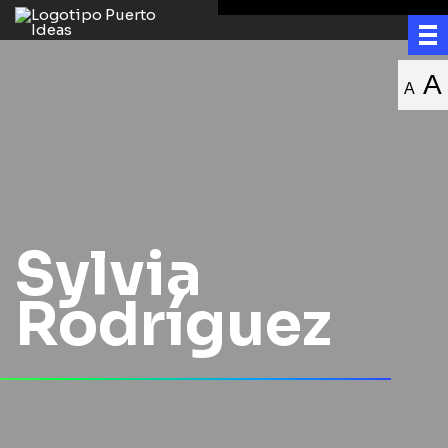
A
A
Sylvia
Rodríguez