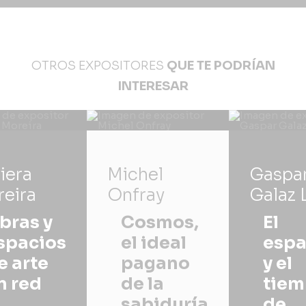
OTROS EXPOSITORES
QUE TE PODRÍAN
INTERESAR
iera
Michel
Gaspa
eira
Onfray
Galaz L
bras y
Cosmos,
El
spacios
el ideal
espa
e arte
pagano
y el
n red
de la
tie
sabiduría
de