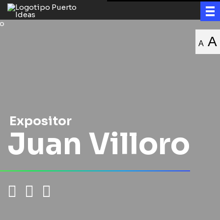
A
A
Expositor
Juan Villoro