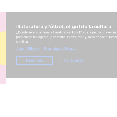
Literatura y fútbol, el gol de la cultura
¿Dónde se encuentran la literatura y el fútbol? ¿Es la pelota una excus
para contar la tragedia, la comedia, el absurdo? ¿Hasta dónde el fútbo
significa...
Juan Villoro
Francisco Mouat
Compartir
Leer más