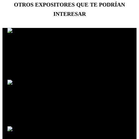
OTROS EXPOSITORES
QUE TE PODRÍAN
INTERESAR
Doris Oliva
Diálogo Porteño. El significado del agua, la importancia del
mar
René Araneda
Archipiélago de Humboldt, un laboratorio natural