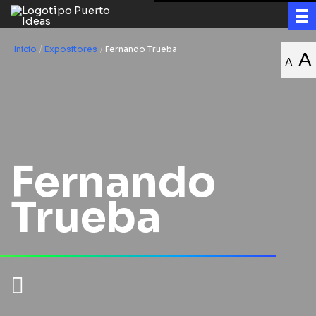
Inicio
/
Expositores
/
Fernando Trueba
A
A
Fernando
Trueba