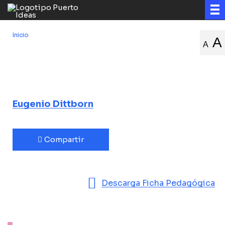
Inicio
/
Pinturas aeropostales
A
A
Pinturas
aeropostales
Eugenio Dittborn
Compartir
Descarga Ficha Pedagógica