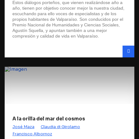
Estos diálogos porteños, que vienen realizándose año a
año, tienen por objetivo conocer mejor la nuestra ciudad,
escuchando para ello voces de especialistas y de los
propios habitantes de Valparaíso. Son conducidos por el
Premio Nacional de Humanidades y Ciencias Sociales,
Agustín Squella, y apuntan también a una mejor
compresión y calidad de vida en Valparaíso.
A la orilla del mar del cosmos
José Maza
Claudia di Girolamo
Francisco Albornoz