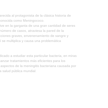
ecida al protagonista de la clásica historia de
s conocida como Meningococo.
ive en la garganta de una gran cantidad de seres
úmero de casos, atraviesa la pared de la
ecciones graves, envenenamiento de sangre y
llí se multiplica y causa una problemática
cado a estudiar esta particular bacteria, en miras
anzar tratamientos más eficientes para los
s aspectos de la meningitis bacteriana causada por
 salud pública mundial.