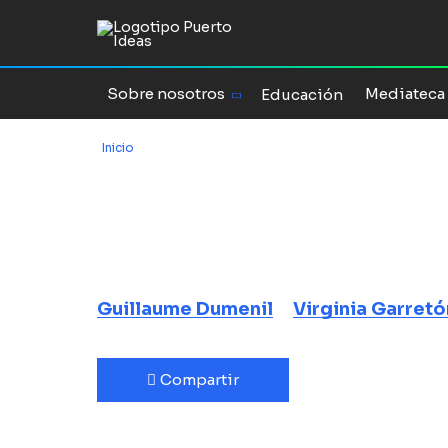
Sobre nosotros
Mediateca
Educación
Inicio
/
La bacteria Jekyll y Hyde
La bacteria J
Comprendiendo la meningiti
Guillaume Dumenil
Virginia Garretó
Compartir