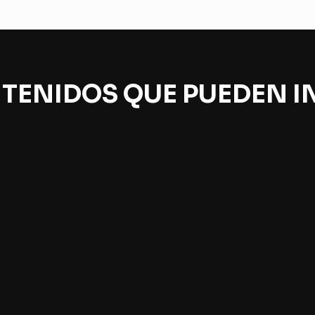
TENIDOS QUE PUEDEN I
ncia, sueños y arte
Búsqueda de exoplane