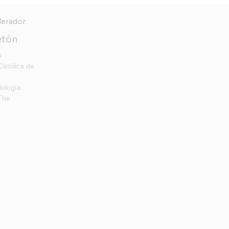
etón
s
Católica de
iología
 The