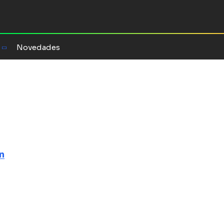
Novedades
ekyll y Hyde
s bacteriana
n