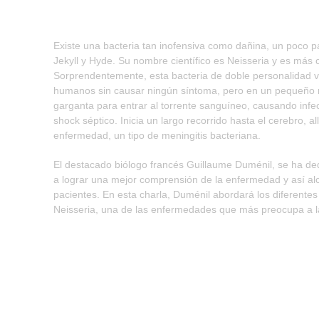
Existe una bacteria tan inofensiva como dañina, un poco par
Jekyll y Hyde. Su nombre científico es Neisseria y es má
Sorprendentemente, esta bacteria de doble personalidad v
humanos sin causar ningún síntoma, pero en un pequeño n
garganta para entrar al torrente sanguíneo, causando inf
shock séptico. Inicia un largo recorrido hasta el cerebro, a
enfermedad, un tipo de meningitis bacteriana.
El destacado biólogo francés Guillaume Duménil, se ha dedi
a lograr una mejor comprensión de la enfermedad y así alc
pacientes. En esta charla, Duménil abordará los diferente
Neisseria, una de las enfermedades que más preocupa a la