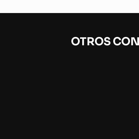
OTROS CON
The Beatles sinfónico
Cie