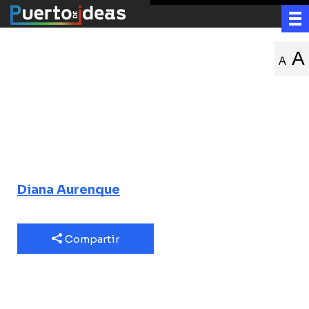
El animal
A
A
ancestral y el
origen de la
comunidad
Diana Aurenque
Compartir