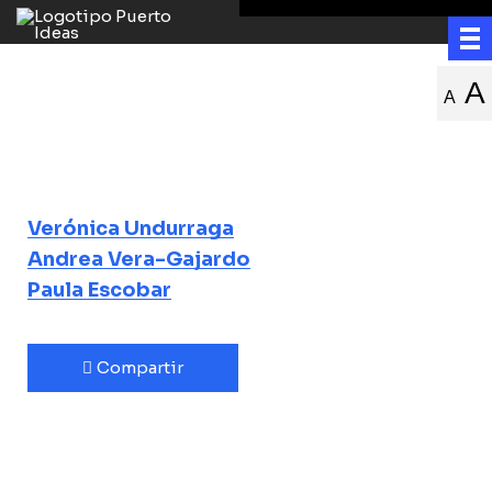
¿Es machista el
A
A
algoritmo?
Género y sesgos en la ciencia
Verónica Undurraga
Andrea Vera-Gajardo
Paula Escobar
Compartir