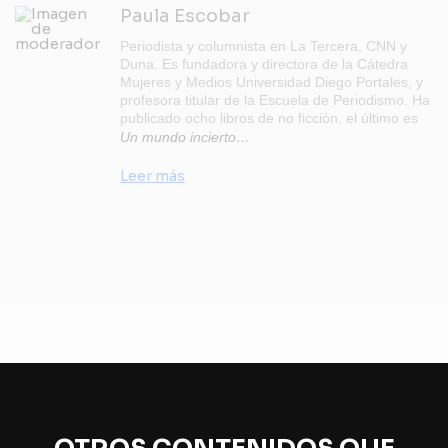
Paula Escobar
Periodista y columnista en La Tercera, CNN y
Duna. Es fundadora y directora de la Cátedra
Mujeres y Medios Universidad Diego Portales, y
profesora titular de la Escuela de Periodismo. Ha
publicado ocho libros de no ficción, el último es
Un mundo incierto…
Leer más