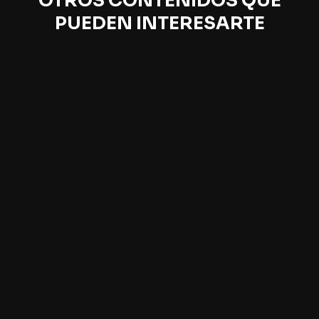
OTROS CONTENIDOS QUE
PUEDEN INTERESARTE
El enigmático viaje en torno a una mesa de
trabajo
Juan Villoro
La vida intelectual se desarrolla en un espacio reducido:
la mesa donde un autor lee y escribe. Sin embargo, las
condiciones que permiten ese ejercicio son...