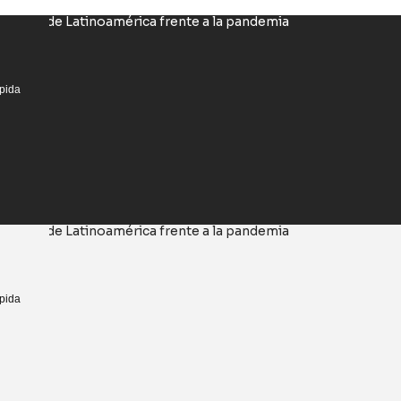
ápida
ápida