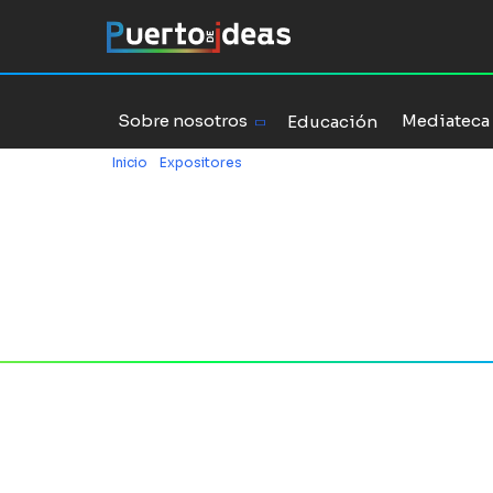
Sobre nosotros
Mediateca
Educación
Inicio
/
Expositores
/
Soledad Onetto
Expositora
Soledad 
Twitter
Instagram