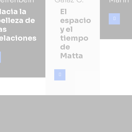
acia la
El
elleza de
espacio
as
y el
elaciones
tiempo
de
Matta