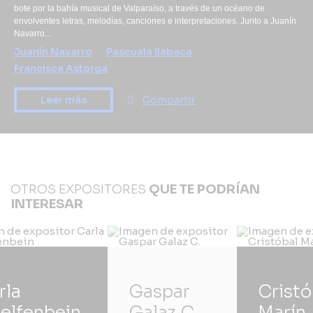
bote por la bahía musical de Valparaíso, a través de un océano de
envolventes letras, melodías, canciones e interpretaciones. Junto a Juanín
Navarro...
Juanín Navarro
Pascuala Ilabaca
Francisca Astorga
Leer más
Compartir
OTROS EXPOSITORES
QUE TE PODRÍAN
INTERESAR
rla
Gaspar
Cristó
elfenbein
Galaz C.
Marín