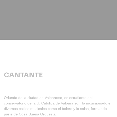
CANTANTE
Oriunda de la ciudad de Valparaíso, es estudiante del
conservatorio de la U. Católica de Valparaíso. Ha incursionado en
diversos estilos musicales como el bolero y la salsa, formando
parte de Cosa Buena Orquesta.