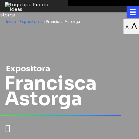
Inicio
/
Expositores
/
Francisca Astorga
A
A
Expositora
Francisca
Astorga