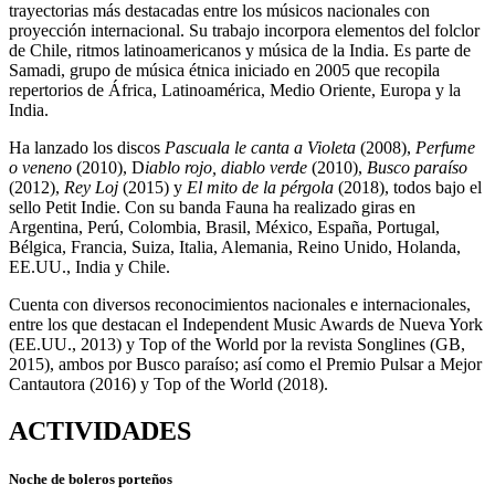
trayectorias más destacadas entre los músicos nacionales con
proyección internacional. Su trabajo incorpora elementos del folclor
de Chile, ritmos latinoamericanos y música de la India. Es parte de
Samadi, grupo de música étnica iniciado en 2005 que recopila
repertorios de África, Latinoamérica, Medio Oriente, Europa y la
India.
Ha lanzado los discos
Pascuala le canta a Violeta
(2008),
Perfume
o veneno
(2010), D
iablo rojo, diablo verde
(2010),
Busco paraíso
(2012),
Rey Loj
(2015) y
El mito de la pérgola
(2018), todos bajo el
sello Petit Indie. Con su banda Fauna ha realizado giras en
Argentina, Perú, Colombia, Brasil, México, España, Portugal,
Bélgica, Francia, Suiza, Italia, Alemania, Reino Unido, Holanda,
EE.UU., India y Chile.
Cuenta con diversos reconocimientos nacionales e internacionales,
entre los que destacan el Independent Music Awards de Nueva York
(EE.UU., 2013) y Top of the World por la revista Songlines (GB,
2015), ambos por Busco paraíso; así como el Premio Pulsar a Mejor
Cantautora (2016) y Top of the World (2018).
ACTIVIDADES
Noche de boleros porteños