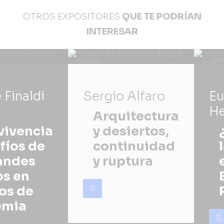
OTROS EXPOSITORES
QUE TE PODRÍAN
INTERESAR
 Finaldi
Sergio Alfaro
Eu
He
Arquitectura
vivencia
y desiertos,
fíos de
continuidad
randes
y ruptura
s en
os de
emia