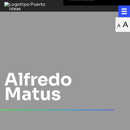
A
A
Alfredo
Matus