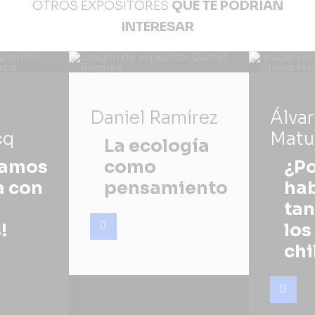
OTROS EXPOSITORES
QUE TE PODRÍAN
INTERESAR
Daniel Ramírez
Álva
cq
Matu
La ecología
gamos
como
¿Po
a con
pensamiento
ha
tan
!
los
chi