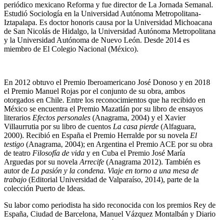
periódico mexicano Reforma y fue director de La Jornada Semanal.
Estudió Sociología en la Universidad Autónoma Metropolitana-
Iztapalapa. Es doctor honoris causa por la Universidad Michoacana
de San Nicolás de Hidalgo, la Universidad Autónoma Metropolitana
y la Universidad Autónoma de Nuevo León. Desde 2014 es
miembro de El Colegio Nacional (México).
En 2012 obtuvo el Premio Iberoamericano José Donoso y en 2018
el Premio Manuel Rojas por el conjunto de su obra, ambos
otorgados en Chile. Entre los reconocimientos que ha recibido en
México se encuentra el Premio Mazatlán por su libro de ensayos
literarios
Efectos personales
(Anagrama, 2004) y el Xavier
Villaurrutia por su libro de cuentos
La casa pierde
(Alfaguara,
2000). Recibió en España el Premio Herralde por su novela
El
testigo
(Anagrama, 2004); en Argentina el Premio ACE por su obra
de teatro
Filosofía de vida
y en Cuba el Premio José María
Arguedas por su novela
Arrecife
(Anagrama 2012). También es
autor de
La pasión y la condena
. Viaje en torno a una mesa de
trabajo
(Editorial Universidad de Valparaíso, 2014), parte de la
colección Puerto de Ideas.
Su labor como periodista ha sido reconocida con los premios Rey de
España, Ciudad de Barcelona, Manuel Vázquez Montalbán y Diario