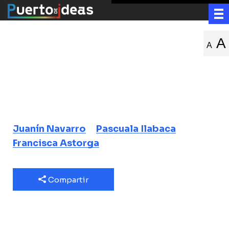
Noche de
A
A
boleros
porteños
Concierto en vivo
Juanín Navarro
Pascuala Ilabaca
Francisca Astorga
Compartir