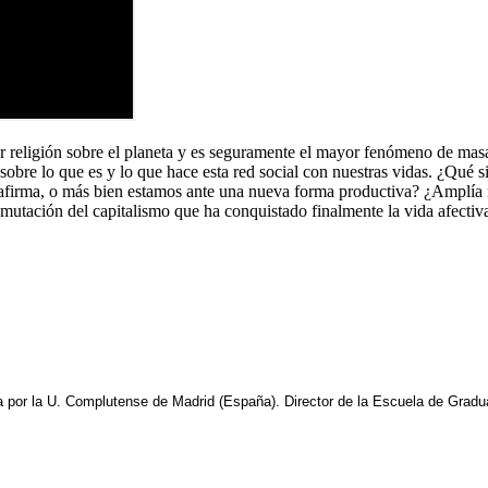
er religión sobre el planeta y es seguramente el mayor fenómeno de masa
ena sobre lo que es y lo que hace esta red social con nuestras vidas. ¿Q
afirma, o más bien estamos ante una nueva forma productiva? ¿Amplía nu
utación del capitalismo que ha conquistado finalmente la vida afectiva
fía por la U. Complutense de Madrid (España). Director de la Escuela de Gra