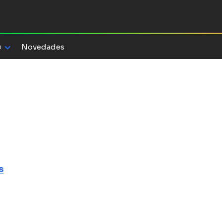
a
Novedades
padre, la
n pueblo
s