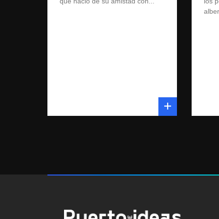
que nació de su amistad con...
los 
albe