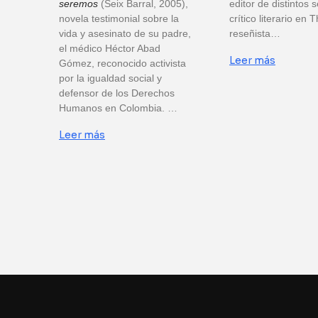
seremos
(Seix Barral, 2005),
editor de distintos s
novela testimonial sobre la
crítico literario en T
vida y asesinato de su padre,
reseñista…
el médico Héctor Abad
Leer más
Gómez, reconocido activista
por la igualdad social y
defensor de los Derechos
Humanos en Colombia. …
Leer más