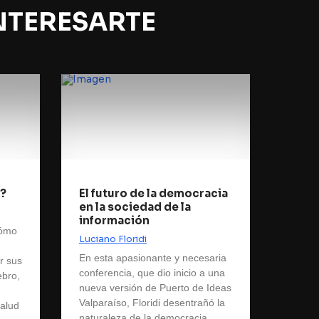
NTERESARTE
?
El futuro de la democracia
en la sociedad de la
información
cómo
Luciano Floridi
En esta apasionante y necesaria
r sus
conferencia, que dio inicio a una
ebro,
nueva versión de Puerto de Ideas
Valparaíso, Floridi desentrañó la
salud
naturaleza de la democracia