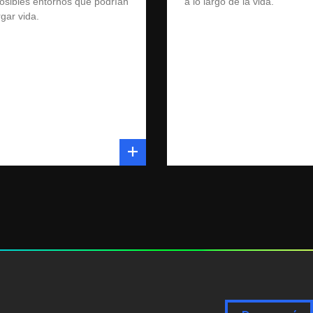
posibles entornos que podrían
a lo largo de la vida.
rgar vida.