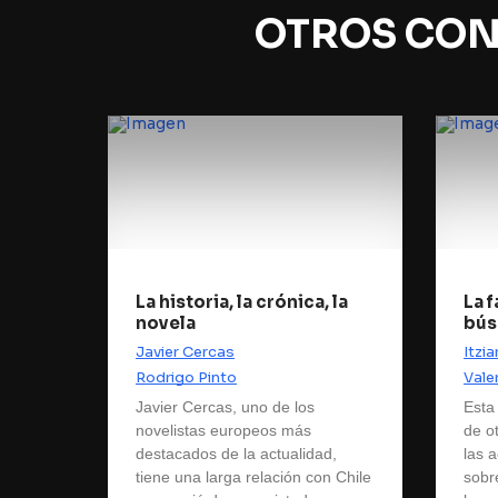
OTROS CON
La historia, la crónica, la
La 
novela
bús
Javier Cercas
Itzi
Rodrigo Pinto
Vale
Javier Cercas, uno de los
Esta 
novelistas europeos más
de o
destacados de la actualidad,
las a
tiene una larga relación con Chile
sobr