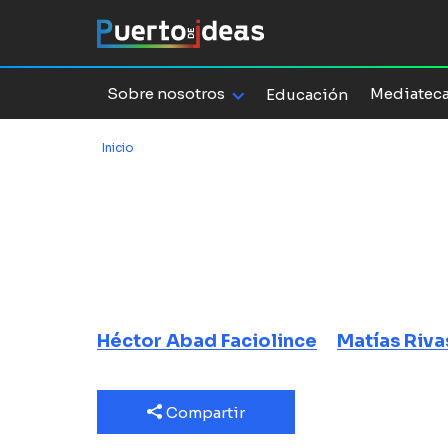
Sobre nosotros
Mediatec
Educación
Inicio
/
La vida de un padre, la historia de un pueblo
La vida de un 
historia de u
El olvido que seremos
Héctor Abad Faciolince
Matías Riva
Compartir