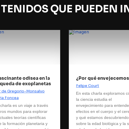
TENIDOS QUE PUEDEN I
fascinante odisea en la
¿Por qué envejecemos
queda de exoplanetas
Felipe Court
ar de Gregorio-Monsalvo
En esta charla exploramos 
ria Foncea
la ciencia estudia el
charla es un viaje a través
envejecimiento para entende
tros mundos para explorar
efectos en el cuerpo y el cer
ctuales teorías científicas
y qué estamos descubriendo
e la formación planetaria y
sobre la edad biológica y la 