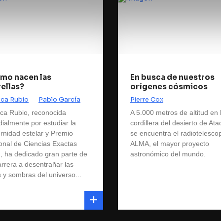
mo nacen las
En busca de nuestros
rellas?
orígenes cósmicos
ca Rubio
Pablo García
Pierre Cox
ca Rubio, reconocida
A 5.000 metros de altitud en 
ialmente por estudiar la
cordillera del desierto de At
rnidad estelar y Premio
se encuentra el radiotelesco
onal de Ciencias Exactas
ALMA, el mayor proyecto
, ha dedicado gran parte de
astronómico del mundo.
arrera a desentrañar las
s y sombras del universo...