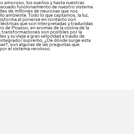
o amoroso, los sueños y hasta nuestras
decuado funcionamiento de nuestro sistema
les de millones de neuronas que nos
io ambiente. Todo lo que captamos, la luz,
transforma al ponerse en contacto con
eléctricas que son interpretadas y traducidas
o de Picasso, en aromas de la cocina de la
s transformaciones son posibles por la
s y su viaje a gran velocidad a través de
l integrador supremo. ¿De dónde surge esta
as?, son algunas de las preguntas que
por el sistema nervioso.