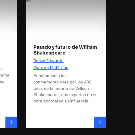
Pasado y futuro de William
Shakespeare
Jorge Edwards
Gordon McMullan
la
acama
Sumándose a las
pio
conmemoraciones por los 400
años de la muerte de William
Shakespeare, dos expertos en su
obra abordaron su influencia...