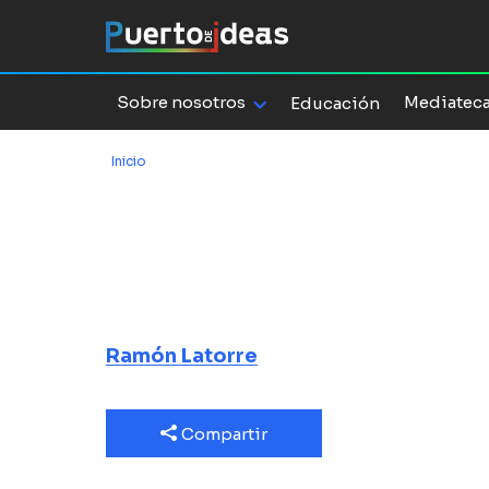
Sobre nosotros
Mediatec
Educación
Inicio
/
Viaje de exploración por nuestro sistema nervio
Viaje de expl
nuestro sist
Ramón Latorre
Compartir