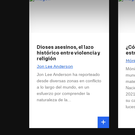
Dioses asesinos, el lazo
¿Có
histórico entre violencia y
est
religión
Móni
Jon Lee Anderson
Móni
Jon Lee Anderson ha reporteado
mund
desde diversas zonas en conflicto
mate
a lo largo del mundo, en un
Naci
esfuerzo por comprender la
2021
naturaleza de la...
su c
luce