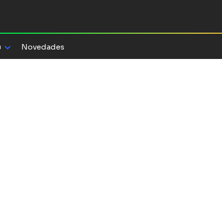
a
Novedades
so
oración por
ema nervioso