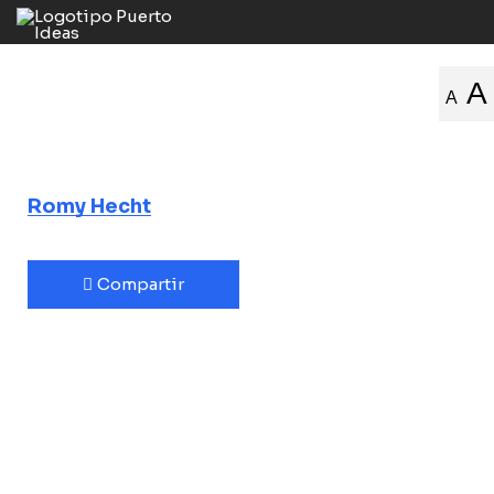
El paisaje sí
A
A
importa
Romy Hecht
Compartir