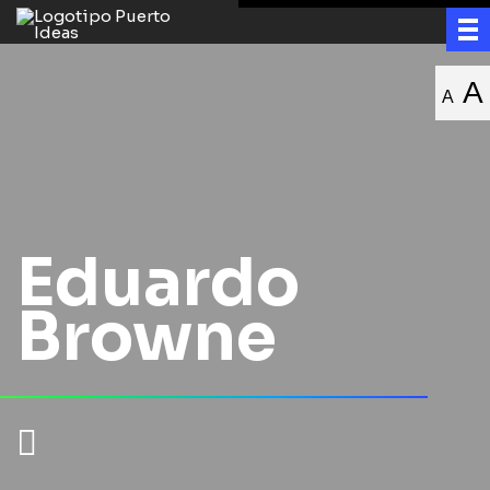
A
A
Eduardo
Browne