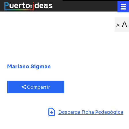
¿Cómo decide
A
A
nuestro
cerebro?
Mariano Sigman
Compartir
Descarga Ficha Pedagógica