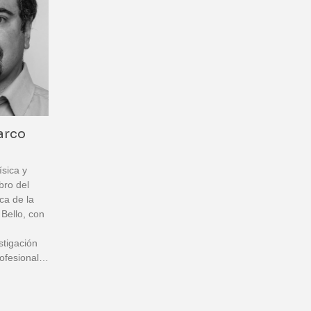
arco
sica y
bro del
ica de la
Bello, con
stigación
ofesional…