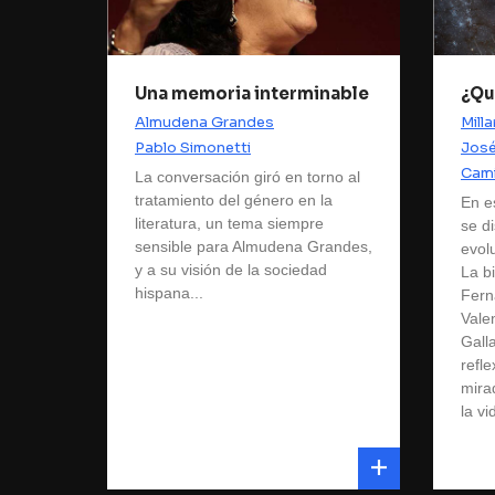
Una memoria interminable
¿Qu
Almudena Grandes
Mill
Pablo Simonetti
José
Cami
La conversación giró en torno al
tratamiento del género en la
En e
literatura, un tema siempre
se di
sensible para Almudena Grandes,
evolu
y a su visión de la sociedad
La b
hispana...
Fern
Vale
Gall
refl
mira
la vi