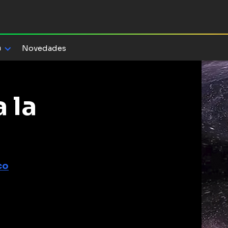
a
Novedades
 la
co