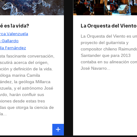
é es la vida?
La Orquesta del Viento
arca Valenzuela
La Orquesta del Viento es u
 Gallardo
proyecto del guitarrista y
la Fernández
compositor chileno Raimund
Santander que para 2013
sta fascinante conversación,
contaba en su alineación co
scutirá acerca del origen,
José Navarro...
ción y definición de la vida.
ióloga marina Camila
ández, la geóloga Millarca
nzuela, y el astrónomo José
ardo, harán confluir sus
exiones desde estas tres
das que otorga la ciencia de
da...