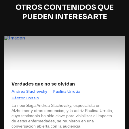
OTROS CONTENIDOS QUE
PUEDEN INTERESARTE
Verdades que no se olvidan
Andrea Slachevsky
Paulina Urrutia
Héctor Cossio
La neuróloga Andrea Slachevsky, especialista en
Alzheimer y otras demencias, y la actriz Paulina Urrutia,
cuyo testimonio ha sido clave para visibilizar el impacto
de estas enfermedades, se reunieron en una
conversación abierta con la audiencia.