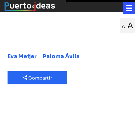
Animales
A
A
habladores
Eva Meijer
Paloma Ávila
Compartir