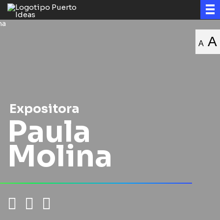
A
A
Expositora
Paula
Molina