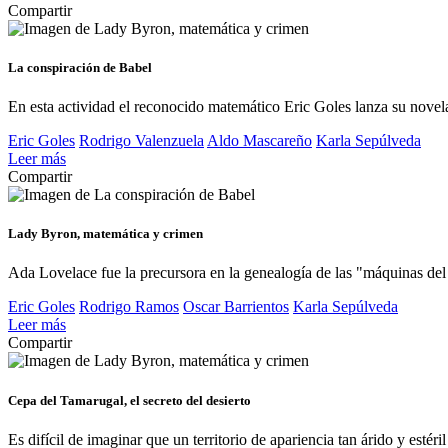
Compartir
La conspiración de Babel
En esta actividad el reconocido matemático Eric Goles lanza su novel
Eric Goles
Rodrigo Valenzuela
Aldo Mascareño
Karla Sepúlveda
Leer más
Compartir
Lady Byron, matemática y crimen
Ada Lovelace fue la precursora en la genealogía de las "máquinas del
Eric Goles
Rodrigo Ramos
Oscar Barrientos
Karla Sepúlveda
Leer más
Compartir
Cepa del Tamarugal, el secreto del desierto
Es difícil de imaginar que un territorio de apariencia tan árido y estér