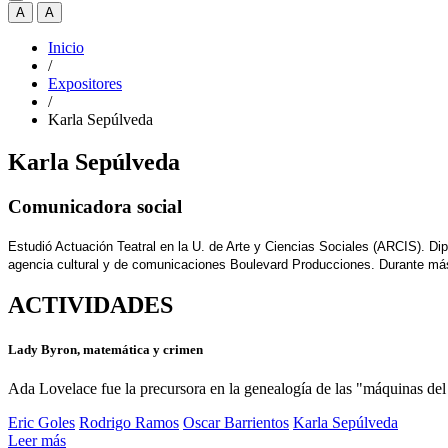
A
A
Inicio
/
Expositores
/
Karla Sepúlveda
Karla Sepúlveda
Comunicadora social
Estudió Actuación Teatral en la U. de Arte y Ciencias Sociales (ARCIS). Dip
agencia cultural y de comunicaciones Boulevard Producciones. Durante má
ACTIVIDADES
Lady Byron, matemática y crimen
Ada Lovelace fue la precursora en la genealogía de las "máquinas del
Eric Goles
Rodrigo Ramos
Oscar Barrientos
Karla Sepúlveda
Leer más