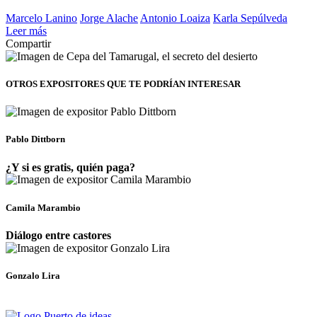
Marcelo Lanino
Jorge Alache
Antonio Loaiza
Karla Sepúlveda
Leer más
Compartir
OTROS EXPOSITORES
QUE TE PODRÍAN INTERESAR
Pablo Dittborn
¿Y si es gratis, quién paga?
Camila Marambio
Diálogo entre castores
Gonzalo Lira