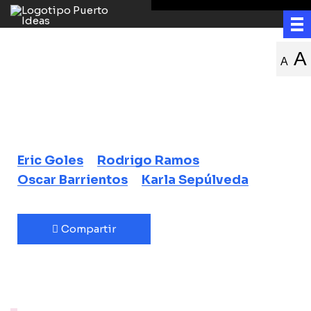
Lady Byron,
A
A
matemática y
crimen
Eric Goles
Rodrigo Ramos
Oscar Barrientos
Karla Sepúlveda
Compartir