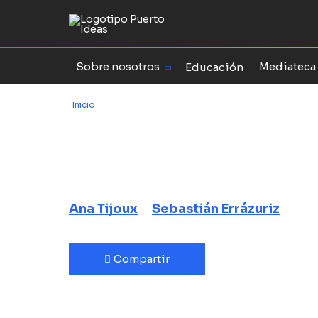
Sobre nosotros
Mediateca
Educación
Inicio
/
Vengo
Vengo
Ana Tijoux
Sebastián Errázuriz
Compartir