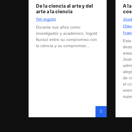
De la ciencia al arte y del
A la
arte a la ciencia
co
Tim Ingold
Jos
Clau
Durante sus años como
Fran
investigador y académico, Ingold
fluctuó entre su compromiso con
Esta 
la ciencia y su compromiso...
dest
esta
José
admi
aleg
de c
el c
esen
supe