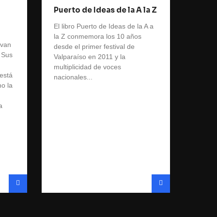
Puerto de Ideas de la A la Z
El libro Puerto de Ideas de la A a
la Z conmemora los 10 años
 van
desde el primer festival de
 Sus
Valparaíso en 2011 y la
multiplicidad de voces
está
nacionales...
o la
a