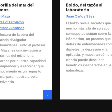
 orilla del mar del
Boldo, del tazón al
smos
laboratorio
é Maza
Juan Carlos Sáez
dia di Girolamo
El boldo revela secretos que
cisco Albornoz
mucho más allá de su sabor.
compuestos actúan sobre la
lectura de la obra del
inflamación, un proceso que 
acado divulgador
detrás de enfermedades com
dounidense, junto al profesor
diabetes, la depresión y la
 Maza, es una invitación a
epilepsia, y muestran cómo l
rarnos del misterio, a
ciencia puede descubrir
rarnos por nuestra capacidad
beneficios inesperados en la
omprender y a recordar que
naturaleza.
onocimiento es un requisito
cial para nuestra propia
rvivencia.