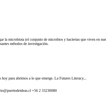
gar la microbiota (el conjunto de microbios y bacterias que viven en nu
resantes métodos de investigación.
s hoy para abrirnos a lo que emerge. La Futures Literacy...
cto@puertodeideas.cl
+56 2 33230080