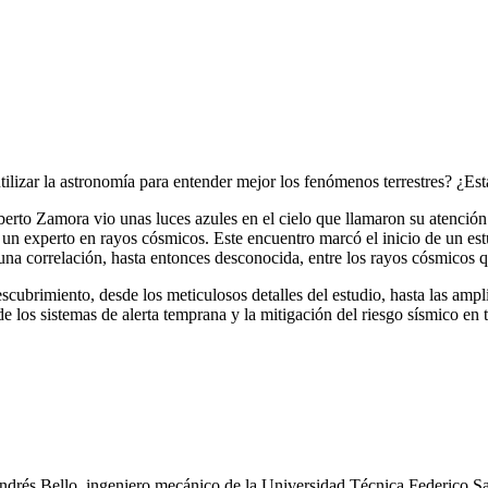
tilizar la astronomía para entender mejor los fenómenos terrestres? ¿Es
ilberto Zamora vio unas luces azules en el cielo que llamaron su atenc
 un experto en rayos cósmicos. Este encuentro marcó el inicio de un est
a correlación, hasta entonces desconocida, entre los rayos cósmicos qu
scubrimiento, desde los meticulosos detalles del estudio, hasta las ampl
e los sistemas de alerta temprana y la mitigación del riesgo sísmico en
ndrés Bello, ingeniero mecánico de la Universidad Técnica Federico Sa