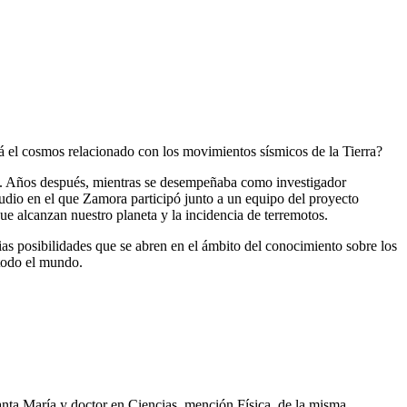
tá el cosmos relacionado con los movimientos sísmicos de la Tierra?
ión. Años después, mientras se desempeñaba como investigador
udio en el que Zamora participó junto a un equipo del proyecto
e alcanzan nuestro planeta y la incidencia de terremotos.
ias posibilidades que se abren en el ámbito del conocimiento sobre los
 todo el mundo.
nta María y doctor en Ciencias, mención Física, de la misma