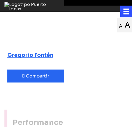
Monstruo de
A
A
Ecos
Gregorio Fontén
Compartir
Performance