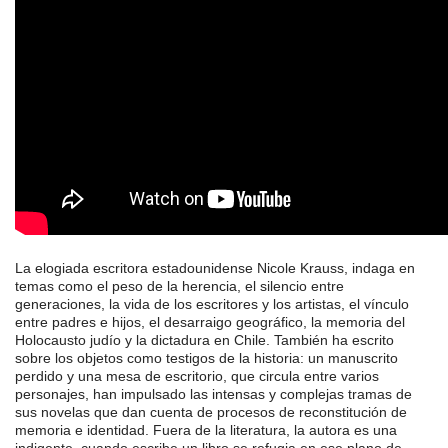
La elogiada escritora estadounidense Nicole Krauss, indaga en
temas como el peso de la herencia, el silencio entre
generaciones, la vida de los escritores y los artistas, el vínculo
entre padres e hijos, el desarraigo geográfico, la memoria del
Holocausto judío y la dictadura en Chile. También ha escrito
sobre los objetos como testigos de la historia: un manuscrito
perdido y una mesa de escritorio, que circula entre varios
personajes, han impulsado las intensas y complejas tramas de
sus novelas que dan cuenta de procesos de reconstitución de
memoria e identidad. Fuera de la literatura, la autora es una