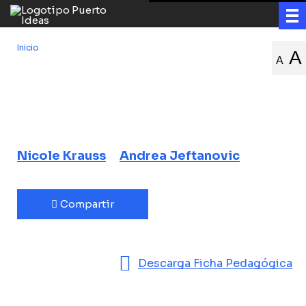
Inicio
/
La arquitectura de la novela
A
A
La arquitectura
de la novela
La "ingeniería" del autor.
Nicole Krauss
Andrea Jeftanovic
Compartir
Descarga Ficha Pedagógica