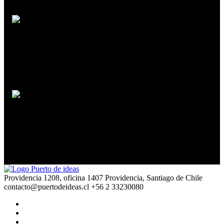
Jean-Paul Delahaye
Las sorpresas del azar
Martin Jay
La verdad de la mentira en la política
Providencia 1208, oficina 1407 Providencia, Santiago de Chile
contacto@puertodeideas.cl
+56 2 33230080