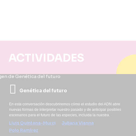
ACTIVIDADES
Genética del futuro
En esta conversación descubriremos cómo el estudio del ADN abre
nuevas formas de interpretar nuestro pasado y de anticipar posibles
escenarios para el futuro de las especies, incluida la nuestra.
Lluis Quintana-Murci
Juliana Vianna
Polo Ramírez