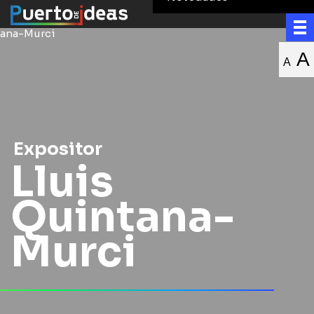
A
A
Expositor
Lluis
Quintana-
Murci