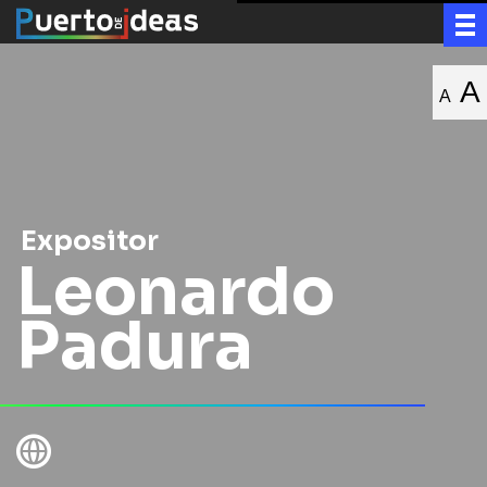
A
A
Expositor
Leonardo
Padura