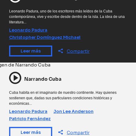
Leonardo Padura, uno de los escritores más leídos de la Cuba
contemporánea, vive y escribe desde dentro de la isla. La idea de una
literatura...
Leonardo Padura
Christopher Domínguez Michael
Leer más
Compartir
Narrando Cuba
Cuba habita en el imaginario de nuestro continente. Hay quienes
sostienen que, dadas sus particulares condiciones históricas y
económicas...
Leonardo Padura
Jon Lee Anderson
Patricio Fernández
Leer más
Compartir