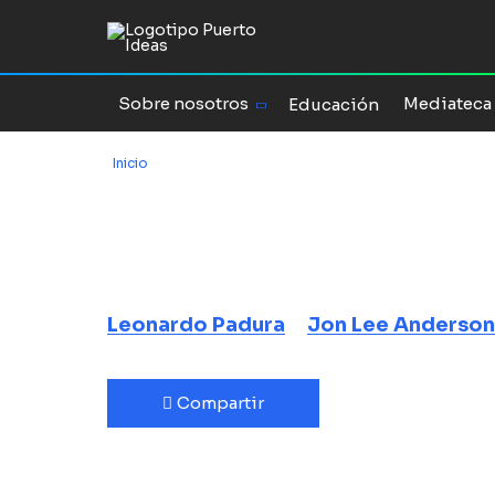
Sobre nosotros
Mediateca
Educación
Inicio
/
Narrando Cuba
Narrando Cu
Leonardo Padura
Jon Lee Anderson
Compartir