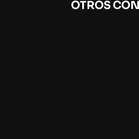
OTROS CON
De memoria. Un breve
Los
elogio
en 
Pedro Gandolfo
Flav
El autor indaga en los fascinantes
En e
laberintos de la memoria y del
abord
olvido, en tiempos en que la
de e
memoria colectiva está de moda,
mome