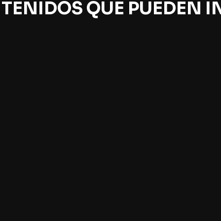
TENIDOS QUE PUEDEN I
 poderes inhumanos
El microscopio más
la era del Tecnoceno
grande del mundo y el
comienzo del universo
ia Costa
Paula Escobar
Jorge Mikenberg
sta actividad Flavia Costa
La mayor máquina del mundo
ó la trama cultural y política
gran colisionador de hadron
ste mundoambiente por
−LHC en Ginebra− intenta
ntos alucinatorio, cuya