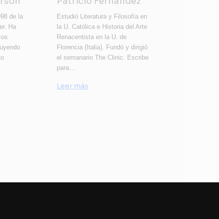
erson
Patricio Fernández
98 de la
Estudió Literatura y Filosofía en
er. Ha
la U. Católica e Historia del Arte
cos
Renacentista en la U. de
luyendo
Florencia (Italia). Fundó y dirigió
to
el semanario The Clinic. Escribe
para…
Leer más