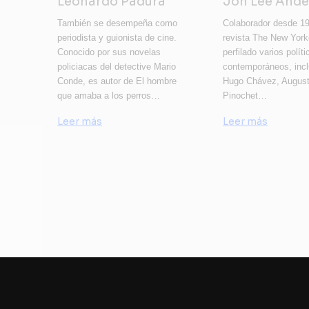
Leonardo Padura
Jon Lee And
También se desempeña como
Colaborador desde 19
periodista y guionista de cine.
revista The New York
Conocido por sus novelas
perfilado varios políti
policiacas del detective Mario
contemporáneos, inc
Conde, es autor de El hombre
Hugo Chávez, Augus
que amaba a los perros…
Pinochet…
Leer más
Leer más