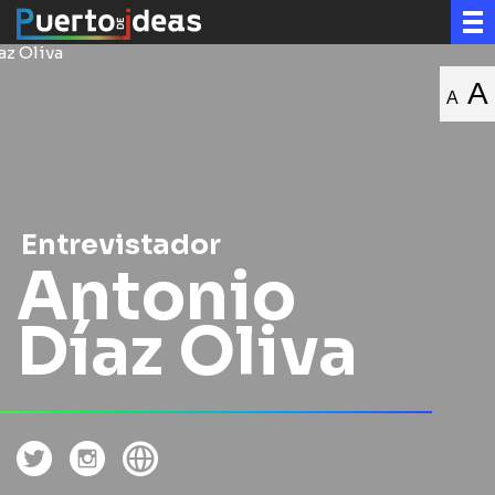
A
A
Entrevistador
Antonio
Díaz Oliva