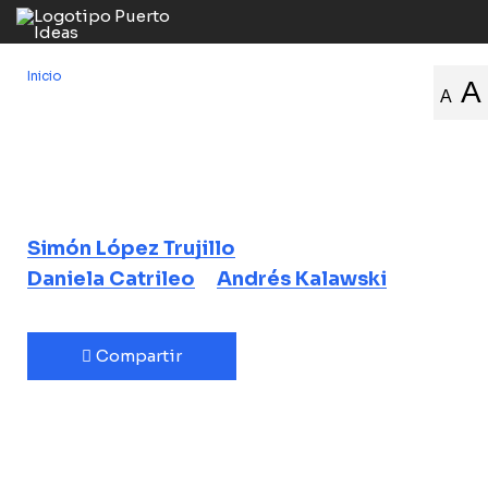
Inicio
/
La palabra enraizada
A
A
La palabra
enraizada
Literatura y naturaleza
Simón López Trujillo
Daniela Catrileo
Andrés Kalawski
Compartir