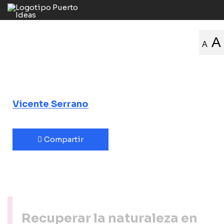
La ecología de
A
A
los afectos
La herida de Spinoza
Vicente Serrano
Compartir
Recuperar la naturaleza en