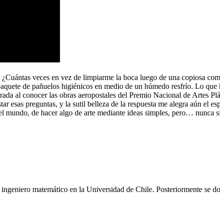
da. ¿Cuántas veces en vez de limpiarme la boca luego de una copiosa c
paquete de pañuelos higiénicos en medio de un húmedo resfrío. Lo que 
rada al conocer las obras aeropostales del Premio Nacional de Artes Plá
 esas preguntas, y la sutil belleza de la respuesta me alegra aún el es
el mundo, de hacer algo de arte mediante ideas simples, pero… nunca si
e ingeniero matemático en la Universidad de Chile. Posteriormente se 