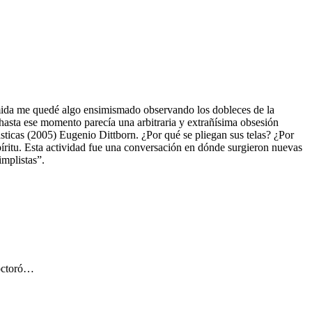
omida me quedé algo ensimismado observando los dobleces de la
hasta ese momento parecía una arbitraria y extrañísima obsesión
sticas (2005) Eugenio Dittborn. ¿Por qué se pliegan sus telas? ¿Por
píritu. Esta actividad fue una conversación en dónde surgieron nuevas
mplistas”.
doctoró…