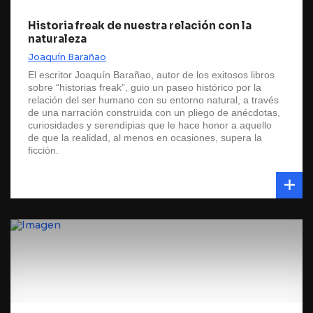
Historia freak de nuestra relación con la
naturaleza
Joaquín Barañao
El escritor Joaquín Barañao, autor de los exitosos libros
sobre “historias freak”, guio un paseo histórico por la
relación del ser humano con su entorno natural, a través
de una narración construida con un pliego de anécdotas,
curiosidades y serendipias que le hace honor a aquello
de que la realidad, al menos en ocasiones, supera la
ficción.