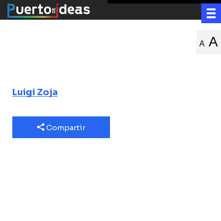
La decadencia
A
A
del deseo
Luigi Zoja
Compartir